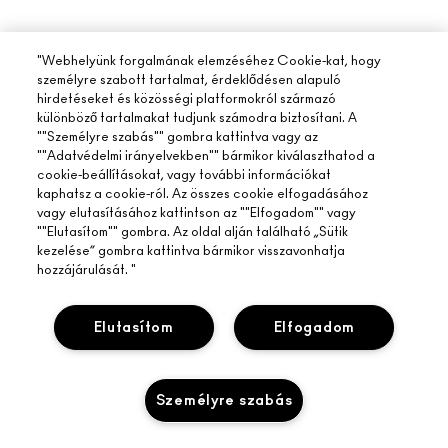
"Webhelyünk forgalmának elemzéséhez Cookie-kat, hogy
személyre szabott tartalmat, érdeklődésen alapuló
hirdetéseket és közösségi platformokról származó
különböző tartalmakat tudjunk számodra biztosítani. A
""Személyre szabás"" gombra kattintva vagy az
""Adatvédelmi irányelvekben"" bármikor kiválaszthatod a
cookie-beállításokat, vagy további információkat
kaphatsz a cookie-ról. Az összes cookie elfogadásához
vagy elutasításához kattintson az ""Elfogadom"" vagy
""Elutasítom"" gombra. Az oldal alján található „Sütik
kezelése” gombra kattintva bármikor visszavonhatja
hozzájárulását. "
Elutasítom
Elfogadom
Személyre szabás