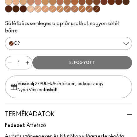
C0
N0
C1
W3
W2
C2
C3
W4
C4
C7
W5
N6
C8
W6
N8
W7
N7
W8
W9
N9
W0
W1
N1
N2
N3
N5
N4
C5
C6
C9
Sötétbézs semleges alaptónusokkal, nagyon sötét
bőrre
C9
ELFOGYOTT
Vásárolj 27900HUF értékben, és kapsz egy
Nyári Vászontáskát!
TERMÉKADATOK
Fedezet:
Áttetsző
A vörös szőnyegeken és kifutókon világszerte régóta