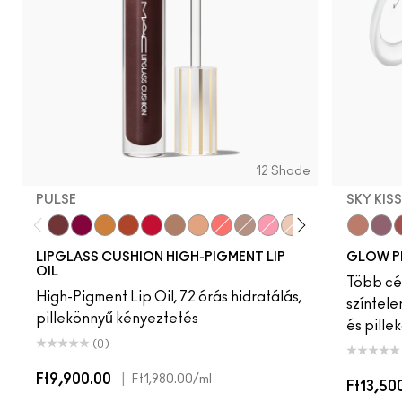
12 Shade
PULSE
SKY KIS
Pulse
Grapesicle
Yes!
Carbonated
Tantrum
Malt
Boy Bait
Slippery
Dressed To Dazzle
Yum Yum
Sugarrimmed
Mauvement
Sky Kiss
Suns
C
LIPGLASS CUSHION HIGH-PIGMENT LIP
GLOW P
OIL
Több cél
High-Pigment Lip Oil, 72 órás hidratálás,
színtele
pillekönnyű kényeztetés
és pille
(0)
Ft9,900.00
|
Ft1,980.00
/ml
Ft13,50