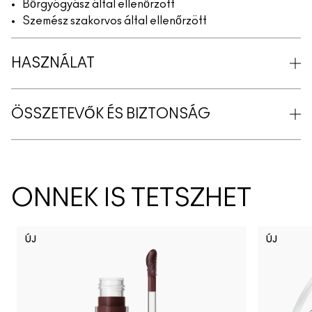
Bőrgyógyász által ellenőrzött
Szemész szakorvos által ellenőrzött
HASZNÁLAT
ÖSSZETEVŐK ÉS BIZTONSÁG
ÖNNEK IS TETSZHET
ÚJ
ÚJ