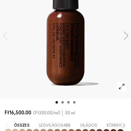
AZ ARCRA VALÓ ÖSSZES TERMÉK
Mini M·A·C
AZ ÖSSZES ECSET
A SZEMRE VALÓ ÖSSZES TERMÉK
Ft16,500.00
Ft330.00
/ml
50 ml
ÖSSZES
LEGVILÁGOSABB
VILÁGOS
KÖNNYŰ-KÖ