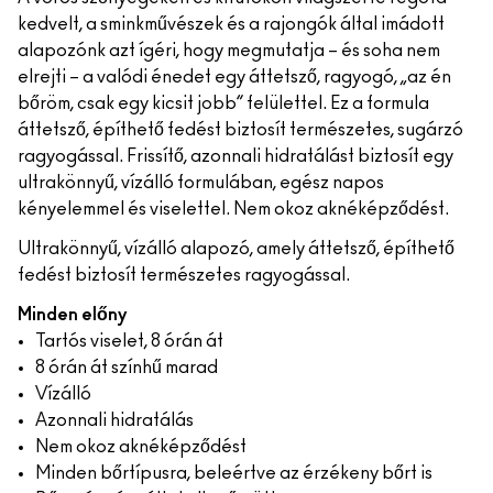
kedvelt, a sminkművészek és a rajongók által imádott
alapozónk azt ígéri, hogy megmutatja – és soha nem
elrejti – a valódi énedet egy áttetsző, ragyogó, „az én
bőröm, csak egy kicsit jobb” felülettel. Ez a formula
áttetsző, építhető fedést biztosít természetes, sugárzó
ragyogással. Frissítő, azonnali hidratálást biztosít egy
ultrakönnyű, vízálló formulában, egész napos
kényelemmel és viselettel. Nem okoz aknéképződést.
Ultrakönnyű, vízálló alapozó, amely áttetsző, építhető
fedést biztosít természetes ragyogással.
Minden előny
Tartós viselet, 8 órán át
8 órán át színhű marad
Vízálló
Azonnali hidratálás
Nem okoz aknéképződést
Minden bőrtípusra, beleértve az érzékeny bőrt is