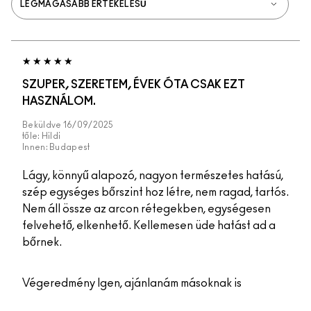
SZUPER, SZERETEM, ÉVEK ÓTA CSAK EZT
HASZNÁLOM.
Beküldve
16/09/2025
tőle:
Hildi
Innen:
Budapest
Lágy, könnyű alapozó, nagyon természetes hatású,
szép egységes bőrszint hoz létre, nem ragad, tartós.
Nem áll össze az arcon rétegekben, egységesen
felvehető, elkenhető. Kellemesen üde hatást ad a
bőrnek.
Végeredmény
Igen, ajánlanám másoknak is