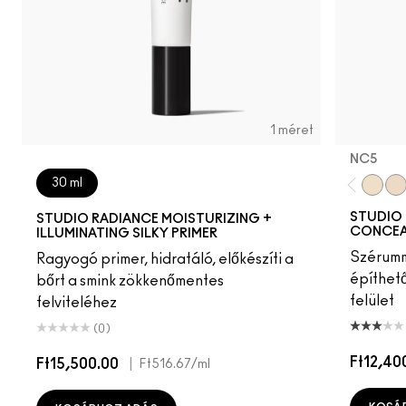
1 méret
NC5​
30 ml
NC5​
NW
STUDIO 
STUDIO RADIANCE MOISTURIZING +
CONCEA
ILLUMINATING SILKY PRIMER
Szérumma
Ragyogó primer, hidratáló, előkészíti a
építhet
bőrt a smink zökkenőmentes
felület
felviteléhez
(0)
Ft12,40
Ft15,500.00
|
Ft516.67
/ml