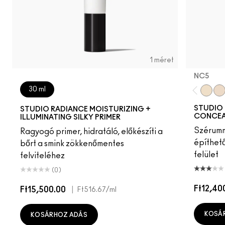
1 méret
NC5​
30 ml
NC5​
NW
STUDIO 
STUDIO RADIANCE MOISTURIZING +
CONCEA
ILLUMINATING SILKY PRIMER
Szérumma
Ragyogó primer, hidratáló, előkészíti a
építhet
bőrt a smink zökkenőmentes
felület
felviteléhez
(0)
Ft12,40
Ft15,500.00
|
Ft516.67
/ml
KOSÁ
KOSÁRHOZ ADÁS