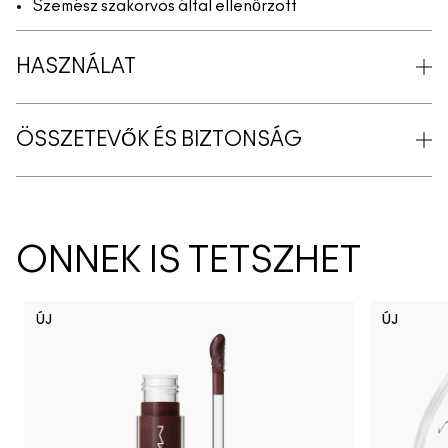
Szemész szakorvos által ellenőrzött
HASZNÁLAT
ÖSSZETEVŐK ÉS BIZTONSÁG
ÖNNEK IS TETSZHET
ÚJ
ÚJ