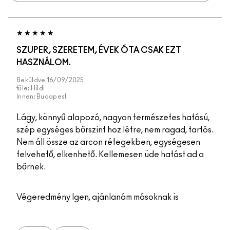
SZUPER, SZERETEM, ÉVEK ÓTA CSAK EZT
HASZNÁLOM.
Beküldve
16/09/2025
tőle:
Hildi
Innen:
Budapest
Lágy, könnyű alapozó, nagyon természetes hatású,
szép egységes bőrszint hoz létre, nem ragad, tartós.
Nem áll össze az arcon rétegekben, egységesen
felvehető, elkenhető. Kellemesen üde hatást ad a
bőrnek.
Végeredmény
Igen, ajánlanám másoknak is