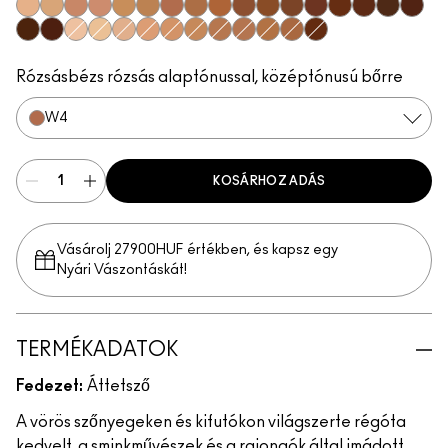
N0
C1
W3
W2
C2
C3
W4
C4
C7
W5
N6
C8
W6
N8
W7
N7
W8
W9
N9
W0
C0
W1
N1
N2
N3
N5
N4
C5
C6
C9
Rózsásbézs rózsás alaptónussal, középtónusú bőrre
W4
KOSÁRHOZ ADÁS
Vásárolj 27900HUF értékben, és kapsz egy
Nyári Vászontáskát!
TERMÉKADATOK
Fedezet:
Áttetsző
A vörös szőnyegeken és kifutókon világszerte régóta
kedvelt, a sminkművészek és a rajongók által imádott