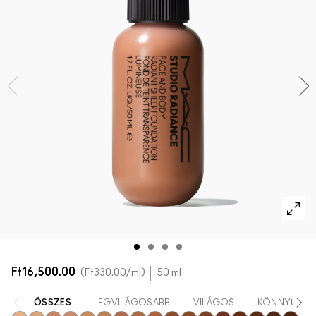
AZ ARCRA VALÓ ÖSSZES TERMÉK
Mini M·A·C
AZ ÖSSZES ECSET
A SZEMRE VALÓ ÖSSZES TERMÉK
Ft16,500.00
Ft330.00
/ml
50 ml
ÖSSZES
LEGVILÁGOSABB
VILÁGOS
KÖNNYŰ-KÖ