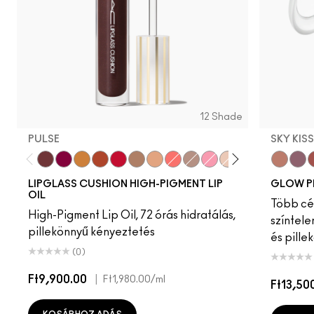
12 Shade
PULSE
SKY KIS
Pulse
Grapesicle
Yes!
Carbonated
Tantrum
Malt
Boy Bait
Slippery
Dressed To Dazzle
Yum Yum
Sugarrimmed
Mauvement
Sky Kiss
Suns
C
LIPGLASS CUSHION HIGH-PIGMENT LIP
GLOW P
OIL
Több cél
High-Pigment Lip Oil, 72 órás hidratálás,
színtele
pillekönnyű kényeztetés
és pille
(0)
Ft9,900.00
|
Ft1,980.00
/ml
Ft13,50