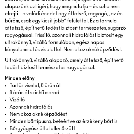
alapozónk azt ígéri, hogy megmutatja – és soha nem
elrejti – a valódi énedet egy áttetsző, ragyogó, „az én
bőröm, csak egy kicsit jobb” felülettel. Ez a formula
áttetsző, építhető fedést biztosít természetes, sugárzó
ragyogással. Frissítő, azonnali hidratálást biztosít egy
ultrakönnyű, vízálló formulában, egész napos
kényelemmel és viselettel. Nem okoz aknéképződést.
Ultrakönnyű, vízálló alapozó, amely áttetsző, építhető
fedést biztosít természetes ragyogással.
Minden előny
Tartós viselet, 8 órán át
8 órán át színhű marad
Vízálló
Azonnali hidratálás
Nem okoz aknéképződést
Minden bőrtípusra, beleértve az érzékeny bőrt is
Bőrgyógyász által ellenőrzött