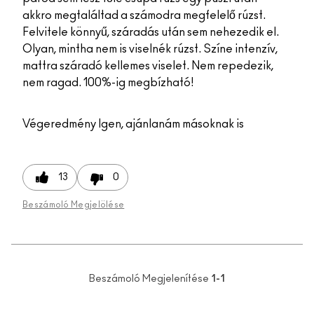
akkro megtaláltad a számodra megfelelő rúzst.
Felvitele könnyű, száradás után sem nehezedik el.
Olyan, mintha nem is viselnék rúzst. Színe intenzív,
mattra száradó kellemes viselet. Nem repedezik,
nem ragad. 100%-ig megbízható!
Végeredmény
Igen, ajánlanám másoknak is
13
0
Beszámoló Megjelölése
Beszámoló Megjelenítése
1-1