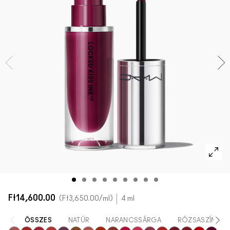
AZ ARCRA VALÓ ÖSSZES TERMÉK
Mini M·A·C
AZ ÖSSZES ECSET
A SZEMRE VALÓ ÖSSZES TERMÉK
Ft14,600.00
Ft3,650.00
/ml
4 ml
ÖSSZES
NATÚR
NARANCSSÁRGA
RÓZSASZÍN