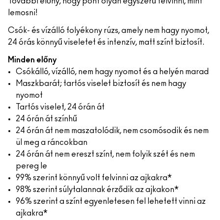
További előny, hogy pont olyan egyszerű felvinni, mint
lemosni!
Csók- és vízálló folyékony rúzs, amely nem hagy nyomot,
24 órás könnyű viseletet és intenzív, matt színt biztosít.
Minden előny
Csókálló, vízálló, nem hagy nyomot és a helyén marad
Maszkbarát; tartós viselet biztosít és nem hagy
nyomot
Tartós viselet, 24 órán át
24 órán át színhű
24 órán át nem maszatolódik, nem csomósodik és nem
ül meg a ráncokban
24 órán át nem ereszt színt, nem folyik szét és nem
pereg le
99% szerint könnyű volt felvinni az ajkakra*
98% szerint súlytalannak érződik az ajkakon*
96% szerint a színt egyenletesen fel lehetett vinni az
ajkakra*