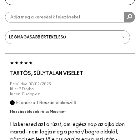
TARTÓS, SÚLYTALAN VISELET
Beküldve
07/02/2023
tőle:
P.Dorka
Innen:
Budapest
Ellenörzött Beszámolókészítő
Hozzászólások róla: Mischief
Ha keresed azt a rúzst, ami egész nap az ajkaidon
marad - nem fogja meg a pohár/bögre oldalát,
párod sem lesz tőle csupa rúzs egy puszi után -