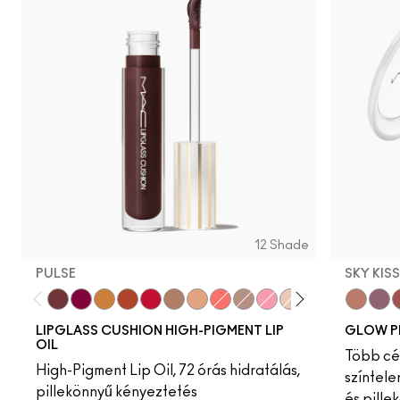
12 Shade
PULSE
SKY KIS
Pulse
Grapesicle
Yes!
Carbonated
Tantrum
Malt
Boy Bait
Slippery
Dressed To Dazzle
Yum Yum
Sugarrimmed
Mauvement
Sky Kiss
Suns
C
LIPGLASS CUSHION HIGH-PIGMENT LIP
GLOW P
OIL
Több cél
High-Pigment Lip Oil, 72 órás hidratálás,
színtele
pillekönnyű kényeztetés
és pille