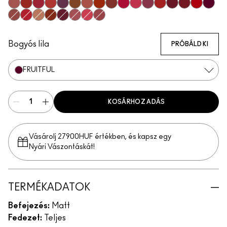
Mischief
Vicious
Most Curious
Extra Chili
Opulence
Posh
Meticulous
Brazen
Emphatic
Gossip
Hyperbole
Decadence
Doyenne
Carnivore
Poncy
Gutsy
Fruitfu
Bodacious
Ruby True
Teaser
Sophistry
Vixen
Upgraded
Gracious
Mull It Over & Over
Bogyós lila
PRÓBÁLD KI
FRUITFUL
KOSÁRHOZ ADÁS
Vásárolj 27900HUF értékben, és kapsz egy
Nyári Vászontáskát!
TERMÉKADATOK
Befejezés:
Matt
Fedezet:
Teljes