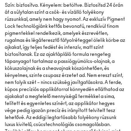
Szín: biztosítva. Kényelem: betöltve. Biztosítsd 24 órán
át a súlytalan színt a csók- és vízálló folyékony
rúzsunkkal, amely nem hagy nyomot. Az exkluzív Pigment
Lock technológiánk kettős bevonatú, rendkívül finom
pigmentekkel rendelkezik, amelyek észrevétlen,
rugalmas és légáteresztő fátyolréteggel ölelik körbe az
ajkakat, így teljes fedést és intenzív, matt színt
biztosítanak. Ez az ajaktápláló formula rengeteg
tápanyagot tartalmaz a passiógyümölcs-olajnak, a
kókuszolajnak és a sheavajnak köszönhetően, és
kényelmes, szinte csupasz érzetet ad. Nem ereszt színt,
nem folyik szét – nincs szükség javítgatásokra. A ferde,
kúpos precíziós applikátorral könnyedén elláthatod az
ajakakat a megfelelő mennyiségű termékkel a sima,
telített és egyenletes színért, az applikátor hegyes
vége pedig igazán precíz és irányított felvitelt tesz
lehetővé. Az eddigi legtartósabb folyékony rúzsunk
luxus kivitelű, csúcstechnológiás csomagolásban.