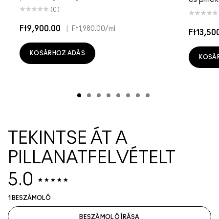
(0)
Ft9,900.00
|
Ft1,980.00
/ml
Ft13,50
KOSÁRHOZ ADÁS
KOSÁ
TEKINTSE ÁT A
PILLANATFELVÉTELT
5.0
1 BESZÁMOLÓ
BESZÁMOLÓ ÍRÁSA