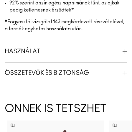
92% szerint a szín egész nap simának tűnt, az ajkak
pedig kellemesnek érződtek*
*Fogyasztói vizsgálat 143 megkérdezett részvételével,
a termék egyhetes használata után.
HASZNÁLAT
ÖSSZETEVŐK ÉS BIZTONSÁG
ÖNNEK IS TETSZHET
ÚJ
ÚJ