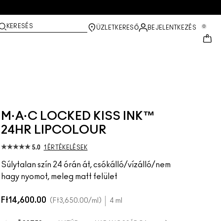
KERESÉS
0
ÜZLETKERESŐ
BEJELENTKEZÉS
M·A·C LOCKED KISS INK™
24HR LIPCOLOUR
5.0
1 ÉRTÉKELÉSEK
Súlytalan szín 24 órán át, csókálló/vízálló/nem
hagy nyomot, meleg matt felület
Ft14,600.00
Ft3,650.00
/ml
4 ml