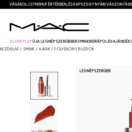
VÁSÁROLJ 27900HUF ÉRTÉKBEN, ÉS KAPSZ EGY NYÁRI VÁSZONTÁSK
GLOW PLAY
ÚJ
A LEGNÉPSZERŰBBEK
SMINK
BŐRÁPOLÁS
AJÁNDÉK
KEZDŐLAP
/
SMINK
/
AJKAK
/
FOLYÉKONY RÚZSOK
LEGNÉPSZERŰBB