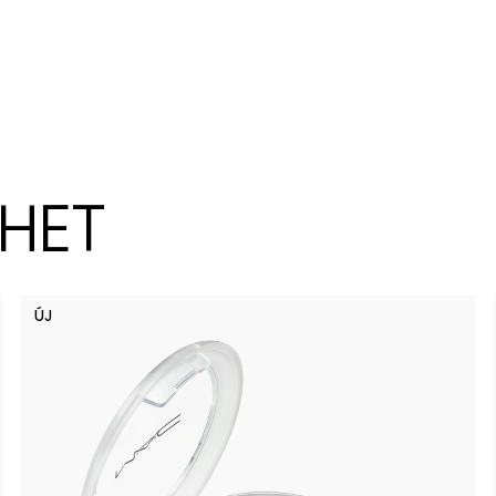
ZHET
ÚJ
Spice It 
Lil Squ
Pi