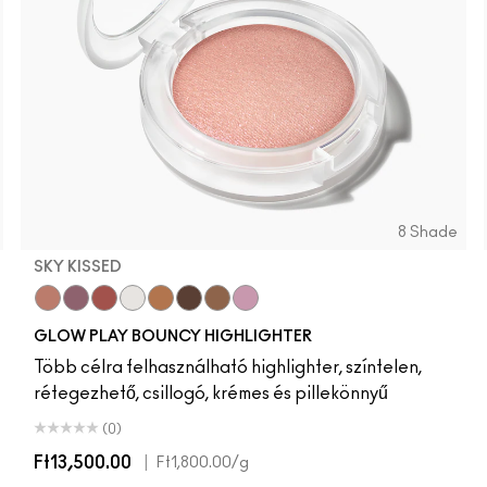
8 Shade
SKY KISSED
Sky Kissed
Sunset Drizzle
Cloud Candy
Wind Chill
Cloudburst
GlowZone
Sepia Skies
Stratus
GLOW PLAY BOUNCY HIGHLIGHTER
Több célra felhasználható highlighter, színtelen,
rétegezhető, csillogó, krémes és pillekönnyű
(0)
Ft13,500.00
|
Ft1,800.00
/g