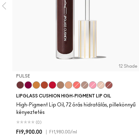
12 Shade
PULSE
Pulse
Grapesicle
Yes!
Carbonated
Tantrum
Malt
Boy Bait
Slippery
Dressed To Dazzle
Yum Yum
Sugarrimmed
Mauvement
LIPGLASS CUSHION HIGH-PIGMENT LIP OIL
High-Pigment Lip Oil, 72 órás hidratálás, pillekönnyű
kényeztetés
(0)
Ft9,900.00
|
Ft1,980.00
/ml