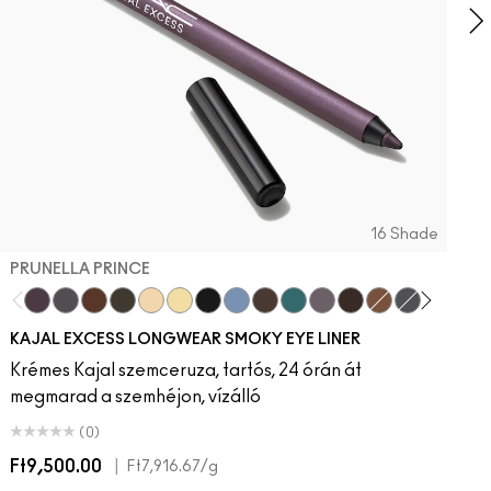
16 Shade
PRUNELLA PRINCE
Prunella Prince
New Number
Costa Niche
Archetaupe
Twinkle Toast
Ecru
Pitch
Iceflower
Vintage Teddy
Peacock
Smoked Quartz
Bark
HodgePodging
Storm Clou
Swamp
Dec
KAJAL EXCESS LONGWEAR SMOKY EYE LINER
Krémes Kajal szemceruza, tartós, 24 órán át
megmarad a szemhéjon, vízálló
(0)
Ft9,500.00
|
F
Ft7,916.67
/g