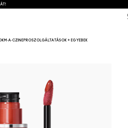
ÁT!
OK
M·A·CZINE
PRO
SZOLGÁLTATÁSOK + EGYEBEK