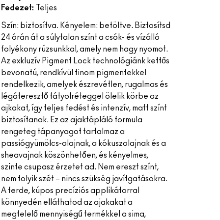
Fedezet:
Teljes
Szín: biztosítva. Kényelem: betöltve. Biztosítsd
24 órán át a súlytalan színt a csók- és vízálló
folyékony rúzsunkkal, amely nem hagy nyomot.
Az exkluzív Pigment Lock technológiánk kettős
bevonatú, rendkívül finom pigmentekkel
rendelkezik, amelyek észrevétlen, rugalmas és
légáteresztő fátyolréteggel ölelik körbe az
ajkakat, így teljes fedést és intenzív, matt színt
biztosítanak. Ez az ajaktápláló formula
rengeteg tápanyagot tartalmaz a
passiógyümölcs-olajnak, a kókuszolajnak és a
sheavajnak köszönhetően, és kényelmes,
szinte csupasz érzetet ad. Nem ereszt színt,
nem folyik szét – nincs szükség javítgatásokra.
A ferde, kúpos precíziós applikátorral
könnyedén elláthatod az ajakakat a
megfelelő mennyiségű termékkel a sima,