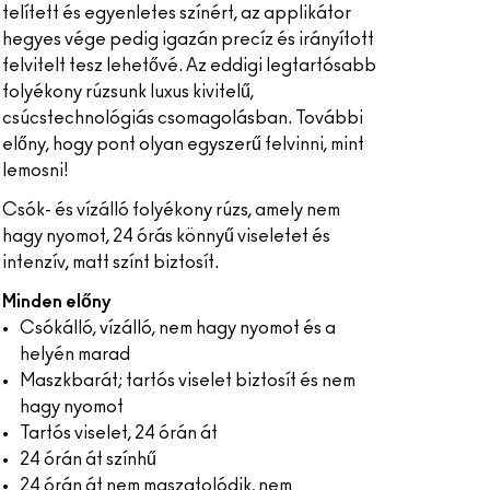
telített és egyenletes színért, az applikátor
hegyes vége pedig igazán precíz és irányított
felvitelt tesz lehetővé. Az eddigi legtartósabb
folyékony rúzsunk luxus kivitelű,
csúcstechnológiás csomagolásban. További
előny, hogy pont olyan egyszerű felvinni, mint
lemosni!
Csók- és vízálló folyékony rúzs, amely nem
hagy nyomot, 24 órás könnyű viseletet és
intenzív, matt színt biztosít.
Minden előny
Csókálló, vízálló, nem hagy nyomot és a
helyén marad
Maszkbarát; tartós viselet biztosít és nem
hagy nyomot
Tartós viselet, 24 órán át
24 órán át színhű
24 órán át nem maszatolódik, nem