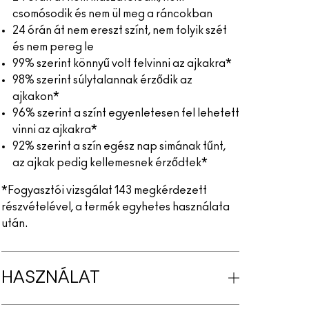
csomósodik és nem ül meg a ráncokban
24 órán át nem ereszt színt, nem folyik szét
és nem pereg le
99% szerint könnyű volt felvinni az ajkakra*
98% szerint súlytalannak érződik az
ajkakon*
96% szerint a színt egyenletesen fel lehetett
vinni az ajkakra*
92% szerint a szín egész nap simának tűnt,
az ajkak pedig kellemesnek érződtek*
*Fogyasztói vizsgálat 143 megkérdezett
részvételével, a termék egyhetes használata
után.
HASZNÁLAT