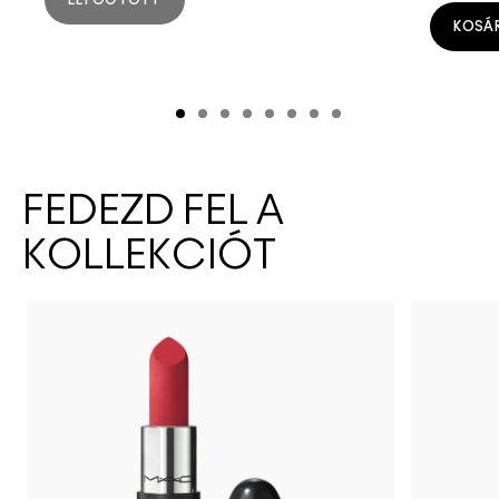
KOSÁ
FEDEZD FEL A
KOLLEKCIÓT