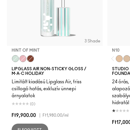
3 Shade
HINT OF MINT
N10
Hint Of Mint
Frozen
Twinkle Tape
N10
NC
LIPGLASS AIR NON-STICKY GLOSS /
STUDIO 
M·A·C HOLIDAY
FOUNDA
Limitált kiadású Lipglass Air, friss
24 órás,
csillogó hatás, exkluzív ünnepi
alapozó,
árnyalatok
szabály
hidratál
(0)
Ft9,900.00
|
Ft1,980.00
/ml
Ft17,00
ELFOGYOTT