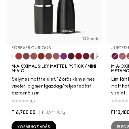
13 Shade
FOREVER CURIOUS
JUICED 
Forever Curious
Twig Twist
Café Mocha
Chili
Velvet Teddy
Mehr
Everybody'S Heroine
Diva
Ruby Woo
D For Danger
Whirl
Warm Teddy
Russian Re
Juiced 
Bare
W
M·A·CXIMAL SILKY MATTE LIPSTICK / MINI
M·A·CXI
M·A·C
METAMO
Selymes matt felület, 12 órás kényelmes
Limitált
viselet, pigmentgazdag/teljes fedést
matt hat
biztosító szín
viselet
(0)
Ft6,700.00
|
Ft10,10
Ft3,941.18
/g
KOSÁRHOZ ADÁS
ELFO