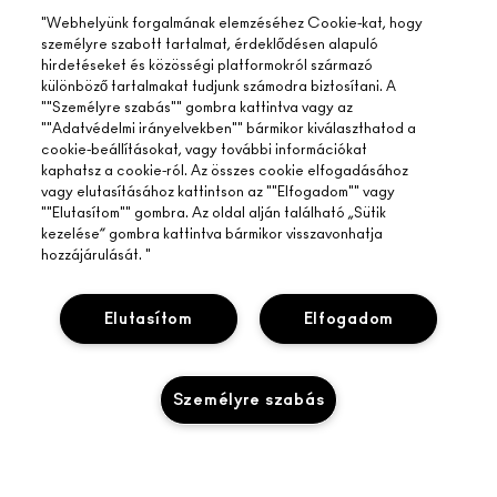
"Webhelyünk forgalmának elemzéséhez Cookie-kat, hogy
személyre szabott tartalmat, érdeklődésen alapuló
hirdetéseket és közösségi platformokról származó
különböző tartalmakat tudjunk számodra biztosítani. A
""Személyre szabás"" gombra kattintva vagy az
""Adatvédelmi irányelvekben"" bármikor kiválaszthatod a
cookie-beállításokat, vagy további információkat
kaphatsz a cookie-ról. Az összes cookie elfogadásához
vagy elutasításához kattintson az ""Elfogadom"" vagy
""Elutasítom"" gombra. Az oldal alján található „Sütik
kezelése” gombra kattintva bármikor visszavonhatja
hozzájárulását. "
Elutasítom
Elfogadom
A MAC ÁTTEKINTÉSE
Személyre szabás
TÖRTÉNETÜNK
ONLINE VÁSÁRLÁS
MŰVÉSZET
SAJÁT FIÓKOM
M A C VIVA GLAM