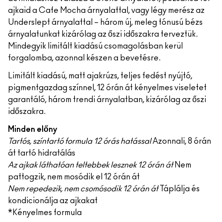
ajkaid a Cafe Mocha árnyalattal, vagy légy merész az
Underslept árnyalattal – három új, meleg tónusú bézs
árnyalatunkat kizárólag az őszi időszakra terveztük.
Mindegyik limitált kiadású csomagolásban kerül
forgalomba, azonnal készen a bevetésre.
Limitált kiadású, matt ajakrúzs, teljes fedést nyújtó,
pigmentgazdag színnel, 12 órán át kényelmes viseletet
garantáló, három trendi árnyalatban, kizárólag az őszi
időszakra.
Minden előny
Tartós, színtartó formula 12 órás hatással
Azonnali, 8 órán
át tartó hidratálás
Az ajkak láthatóan teltebbek lesznek 12 órán át
Nem
pattogzik, nem mosódik el 12 órán át
Nem repedezik, nem csomósodik 12 órán át
Táplálja és
kondicionálja az ajkakat
*Kényelmes formula