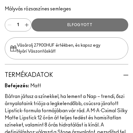
Cafe Mocha
Mályvás rózsaszínes semleges
ELFOGYOTT
Vásárolj 27900HUF értékben, és kapsz egy
Nyári Vászontáskát!
TERMÉKADATOK
Befejezés:
Matt
Bátran játssz a színekkel, ha lement a Nap – trendi, őszi
árnyalataink triója a legkelendőbb, csúcsra járatott
Lipstick-formula formájában vár rád. A M·A·Cximal Silky
Matte Lipstick 12 órán át teljes fedést és hamisítatlan
színeket, valamint 8 órás hidratálást is kínál. A
definiáláshoz válaszd a Stone árnyalatot, pezsdítsd fel