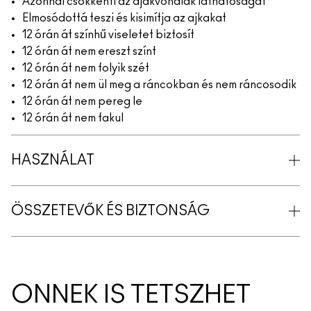
Azonnal csökkenti az ajakvonalak láthatóságát
Elmosódottá teszi és kisimítja az ajkakat
12 órán át színhű viseletet biztosít
12 órán át nem ereszt színt
12 órán át nem folyik szét
12 órán át nem ül meg a ráncokban és nem ráncosodik
12 órán át nem pereg le
12 órán át nem fakul
HASZNÁLAT
ÖSSZETEVŐK ÉS BIZTONSÁG
ÖNNEK IS TETSZHET