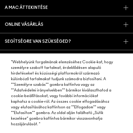
A MAC ÁTTEKINTÉSE
TÖRTÉNETÜNK
ONLINE VÁSÁRLÁS
MŰVÉSZET
SAJÁT FIÓKOM
M A C VIVA GLAM
SEGÍTSÉGRE VAN SZÜKSÉGED?
IRATKOZZ FEL AZ E-MAILEKRE
TUDATOS SZÉPSÉGÁPOLÁS
RENDELÉSEM KÖVETÉSE
PROMÓCIÓK
KARRIER
A MAC ÜZLETED
GYIK
"Webhelyünk forgalmának elemzéséhez Cookie-kat, hogy
MAC PRO TAGSÁG
személyre szabott tartalmat, érdeklődésen alapuló
ÜZLETKERESŐ
VISSZAKÜLDÉS ÉS CSERE
ÁLLATKÍSÉRLETEK
hirdetéseket és közösségi platformokról származó
ADATVÉDELEM ÉS FELTÉTELEK
SMINKSZOLGÁLTATÁS
SZÁLLÍTÁS
különböző tartalmakat tudjunk számodra biztosítani. A
""Személyre szabás"" gombra kattintva vagy az
ADATVÉDELMI SZABÁLYZAT
FOGLALJ SMINKSZOLGÁLTATÁST
SAJÁT FIÓKOM
""Adatvédelmi irányelvekben"" bármikor kiválaszthatod a
FELHASZNÁLÁSI FELTÉTELEK
cookie-beállításokat, vagy további információkat
KAPCSOLAT A GYÁRTÓVAL
kaphatsz a cookie-ról. Az összes cookie elfogadásához
ÁLTALÁNOS SZERZŐDÉSI FELTÉTELEK
CHAT MOST
vagy elutasításához kattintson az ""Elfogadom"" vagy
TERMÉKHAMISÍTÁS
© Make-Up Art Cosmetics Inc. - Estee Lauder Kereskedelmi KFT -
""Elutasítom"" gombra. Az oldal alján található „Sütik
M·A·C, Magyarország 1112 Budapest Balatoni út 2/A. („A” épület, 4.
kezelése” gombra kattintva bármikor visszavonhatja
emelet) |
LÉPJ KAPCSOLATBA VELÜNK
TELEFONOS RENDELÉS
hozzájárulását. "
WEBHELY-SÜTIK KEZELÉSE