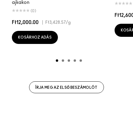
ajkakon
(0)
Ft12,60
Ft12,000.00
|
Ft3,428.57
/g
KOSÁ
KOSÁRHOZ ADÁS
ÍRJA MEG AZ ELSŐ BESZÁMOLÓT