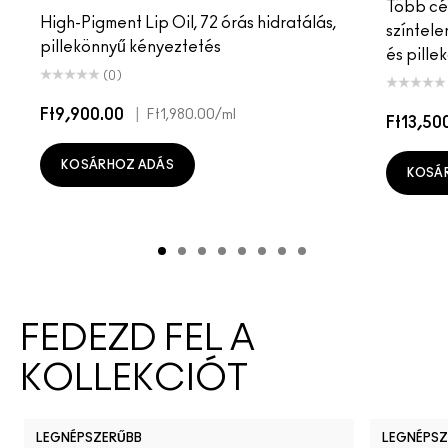
Több cél
High-Pigment Lip Oil, 72 órás hidratálás,
színtele
pillekönnyű kényeztetés
és pille
(0)
Ft9,900.00
|
Ft1,980.00
/ml
Ft13,50
KOSÁRHOZ ADÁS
KOSÁ
FEDEZD FEL A
KOLLEKCIÓT
LEGNÉPSZERŰBB
LEGNÉPSZ