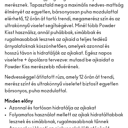
merésznek. Tapasztald meg a maximális nedves-mattság
élményét az egyetlen, bársonyosan puha mozdulattal
elérhető, 12 órán át tartó trendi, megamerész szín és az
ultrakönnyű viselet segítségével. Minél több Powder
Kisst használsz, annál puhábbak, simábbak és
rugalmasabbak lesznek az ajkaid a teljes fedésű
árnyalatoknak köszönhetően, amelyek azonnal és
hosszú távon is hidratálják az ajkakat. Egész napos
viseletre + ápolásra tervezve: mutasd be ajkaidat a
Powder Kiss merészebb nővérének.
Nedvességgel átitatott rúzs, amely 12 órán át trendi,
merész színt és ultrakönnyű viseletet biztosít egyetlen
bársonyos, puha mozdulattal.
Minden előny
Azonnal és tartósan hidratálja az ajkakat
Folyamatos használat mellett az ajkak hidratáltabbak
lesznek és simábbnak, rugalmasabbnak tűnnek