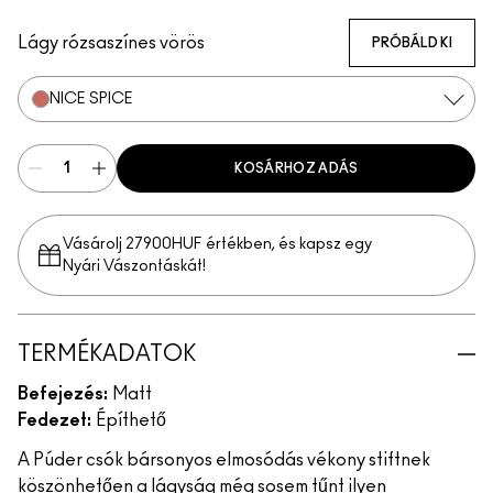
Ruby New
Mull It Over
Over the Taupe
Sweet Cinnamon
Stay Curious
Sheer Outrage
Nice Spice
Devoted To Chili
Dubonnet Buzz
Love Clove
Spice World
Peppery Pink
Wild Rebel
Marrakesh-Mer
Hot Paprika
Lágy rózsaszínes vörös
PRÓBÁLD KI
NICE SPICE
KOSÁRHOZ ADÁS
Vásárolj 27900HUF értékben, és kapsz egy
Nyári Vászontáskát!
TERMÉKADATOK
Befejezés:
Matt
Fedezet:
Építhető
A Púder csók bársonyos elmosódás vékony stiftnek
köszönhetően a lágyság még sosem tűnt ilyen