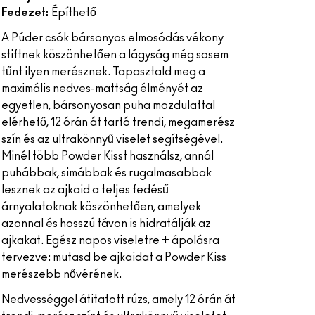
Fedezet:
Építhető
A Púder csók bársonyos elmosódás vékony
stiftnek köszönhetően a lágyság még sosem
tűnt ilyen merésznek. Tapasztald meg a
maximális nedves-mattság élményét az
egyetlen, bársonyosan puha mozdulattal
elérhető, 12 órán át tartó trendi, megamerész
szín és az ultrakönnyű viselet segítségével.
Minél több Powder Kisst használsz, annál
puhábbak, simábbak és rugalmasabbak
lesznek az ajkaid a teljes fedésű
árnyalatoknak köszönhetően, amelyek
azonnal és hosszú távon is hidratálják az
ajkakat. Egész napos viseletre + ápolásra
tervezve: mutasd be ajkaidat a Powder Kiss
merészebb nővérének.
Nedvességgel átitatott rúzs, amely 12 órán át