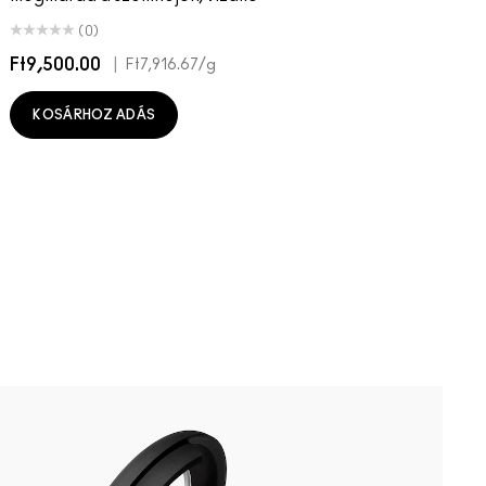
(0)
Ft9,500.00
|
F
Ft7,916.67
/g
KOSÁRHOZ ADÁS
B
P