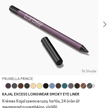
Á
f
16 Shade
PRUNELLA PRINCE
Prunella Prince
New Number
Costa Niche
Archetaupe
Twinkle Toast
Ecru
Pitch
Iceflower
Vintage Teddy
Peacock
Smoked Quartz
Bark
HodgePodging
Storm Clou
Swamp
Dec
KAJAL EXCESS LONGWEAR SMOKY EYE LINER
Krémes Kajal szemceruza, tartós, 24 órán át
megmarad a szemhéjon, vízálló