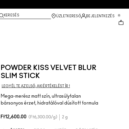
KERESÉS
0
ÜZLETKERESŐ
BEJELENTKEZÉS
POWDER KISS VELVET BLUR
SLIM STICK
LEGYÉL TE AZ ELSŐ, AKI ÉRTÉKELÉST ÍR !
Mega-merész matt szín, ultrasúlytalan
bársonyos érzet, hidratálóval dúsított formula
Ft12,600.00
Ft6,300.00
/g
2 g