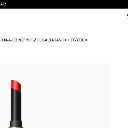
ÁT!
OK
M·A·CZINE
PRO
SZOLGÁLTATÁSOK + EGYEBEK