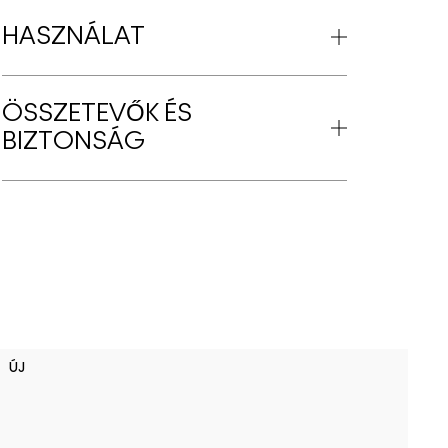
HASZNÁLAT
ÖSSZETEVŐK ÉS
BIZTONSÁG
B
ÚJ
Ú
L