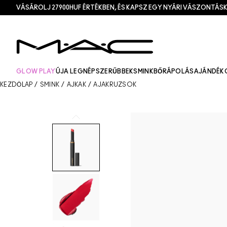
VÁSÁROLJ 27900HUF ÉRTÉKBEN, ÉS KAPSZ EGY NYÁRI VÁSZONTÁSK
GLOW PLAY
ÚJ
A LEGNÉPSZERŰBBEK
SMINK
BŐRÁPOLÁS
AJÁNDÉK
KEZDŐLAP
/
SMINK
/
AJKAK
/
AJAKRÚZSOK