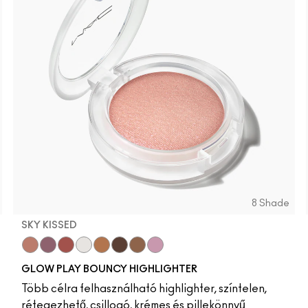
8 Shade
SKY KISSED
Sky Kissed
Sunset Drizzle
Cloud Candy
Wind Chill
Cloudburst
GlowZone
Sepia Skies
Stratus
GLOW PLAY BOUNCY HIGHLIGHTER
Több célra felhasználható highlighter, színtelen,
rétegezhető, csillogó, krémes és pillekönnyű