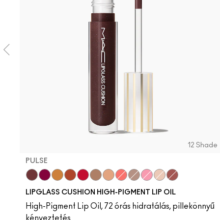
12 Shade
PULSE
Pulse
Grapesicle
Yes!
Carbonated
Tantrum
Malt
Boy Bait
Slippery
Dressed To Dazzle
Yum Yum
Sugarrimmed
Mauvement
LIPGLASS CUSHION HIGH-PIGMENT LIP OIL
High-Pigment Lip Oil, 72 órás hidratálás, pillekönnyű
kényeztetés