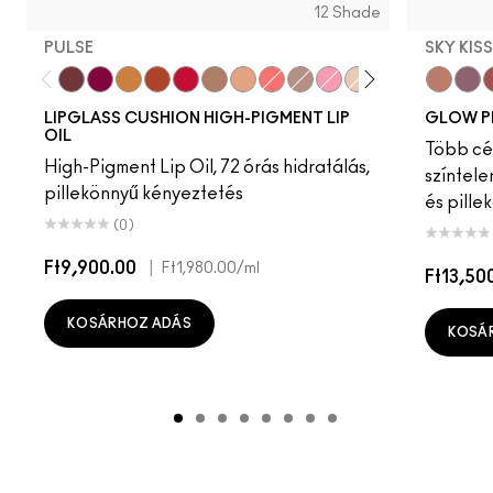
12 Shade
PULSE
SKY KIS
Pulse
Grapesicle
Yes!
Carbonated
Tantrum
Malt
Boy Bait
Slippery
Dressed To Dazzle
Yum Yum
Sugarrimmed
Mauvement
Sky Kiss
Suns
C
LIPGLASS CUSHION HIGH-PIGMENT LIP
GLOW P
OIL
Több cél
High-Pigment Lip Oil, 72 órás hidratálás,
színtele
pillekönnyű kényeztetés
és pille
(0)
Ft9,900.00
|
Ft1,980.00
/ml
Ft13,50
KOSÁRHOZ ADÁS
KOSÁ