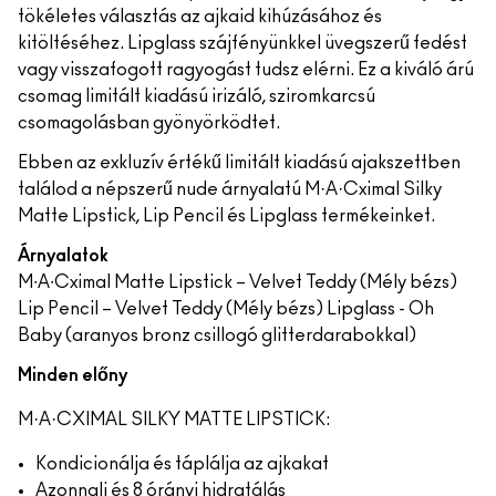
tökéletes választás az ajkaid kihúzásához és
kitöltéséhez. Lipglass szájfényünkkel üvegszerű fedést
vagy visszafogott ragyogást tudsz elérni. Ez a kiváló árú
csomag limitált kiadású irizáló, sziromkarcsú
csomagolásban gyönyörködtet.
Ebben az exkluzív értékű limitált kiadású ajakszettben
találod a népszerű nude árnyalatú M·A·Cximal Silky
Matte Lipstick, Lip Pencil és Lipglass termékeinket.
Árnyalatok
M∙A∙Cximal Matte Lipstick – Velvet Teddy (Mély bézs)
Lip Pencil – Velvet Teddy (Mély bézs) Lipglass - Oh
Baby (aranyos bronz csillogó glitterdarabokkal)
Minden előny
M·A·CXIMAL SILKY MATTE LIPSTICK:
Kondicionálja és táplálja az ajkakat
Azonnali és 8 órányi hidratálás