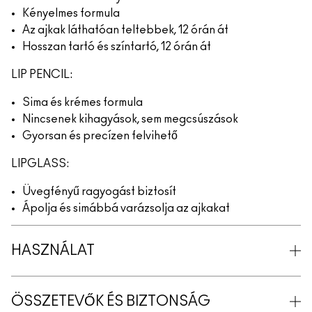
Kényelmes formula
Az ajkak láthatóan teltebbek, 12 órán át
Hosszan tartó és színtartó, 12 órán át
LIP PENCIL:
Sima és krémes formula
Nincsenek kihagyások, sem megcsúszások
Gyorsan és precízen felvihető
LIPGLASS:
Üvegfényű ragyogást biztosít
Ápolja és simábbá varázsolja az ajkakat
HASZNÁLAT
ÖSSZETEVŐK ÉS BIZTONSÁG