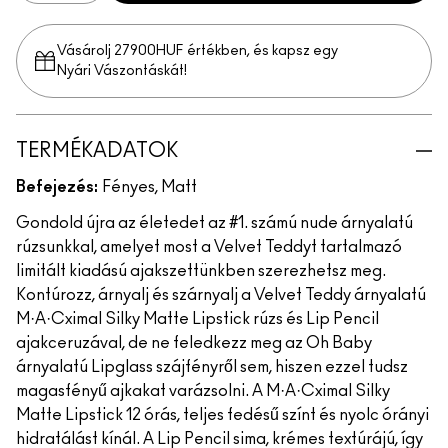
Vásárolj 27900HUF értékben, és kapsz egy
Nyári Vászontáskát!
TERMÉKADATOK
Befejezés:
Fényes, Matt
Gondold újra az életedet az #1. számú nude árnyalatú
rúzsunkkal, amelyet most a Velvet Teddyt tartalmazó
limitált kiadású ajakszettünkben szerezhetsz meg.
Kontúrozz, árnyalj és szárnyalj a Velvet Teddy árnyalatú
M·A·Cximal Silky Matte Lipstick rúzs és Lip Pencil
ajakceruzával, de ne feledkezz meg az Oh Baby
árnyalatú Lipglass szájfényről sem, hiszen ezzel tudsz
magasfényű ajkakat varázsolni. A M·A·Cximal Silky
Matte Lipstick 12 órás, teljes fedésű színt és nyolc órányi
hidratálást kínál. A Lip Pencil sima, krémes textúrájú, így