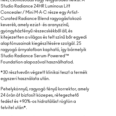
neki, csomósodás vagy felgyűrődés nélkül. A
Studio Radiance 24HR Luminous Lift
Concealer / Mini M·A·C része egy Artist-
Curated Radiance Blend ragyogásfokozó
keverék, amely ezüst- és aranyszínű,
gyöngyházfényű részecskékből áll, és
kifejezetten a világos és telt színű bőr egyedi
alaptónusainak kiegészítésére szolgál. 25
ragyogó árnyalatban kapható, így bármelyik
Studio Radiance Serum-Powered™
Foundation alapozóval használhatod.
*30 résztvevőn végzett klinikai teszt a termék
egyszeri használata után.
Pehelykönnyű, ragyogó fényű korrektor, amely
24 órán át biztosít közepes, rétegezhető
fedést és +90%-os hidratálást rögtön a
felvitel után*.