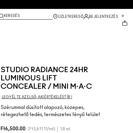
KERESÉS
0
ÜZLETKERESŐ
BEJELENTKEZÉS
STUDIO RADIANCE 24HR
LUMINOUS LIFT
CONCEALER / MINI M·A·C
LEGYÉL TE AZ ELSŐ, AKI ÉRTÉKELÉST ÍR !
Szérummal dúsított alapozó, közepes,
rétegezhető fedés, természetes fényű felület
Ft6,500.00
Ft3,611.11
/ml
1.8 ml