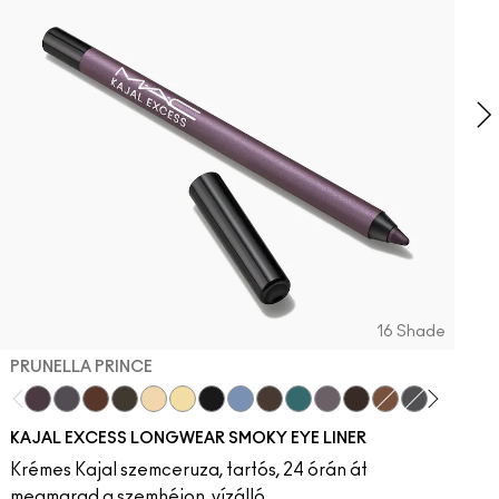
Á
f
16 Shade
PRUNELLA PRINCE
Prunella Prince
New Number
Costa Niche
Archetaupe
Twinkle Toast
Ecru
Pitch
Iceflower
Vintage Teddy
Peacock
Smoked Quartz
Bark
HodgePodging
Storm Clou
Swamp
Dec
KAJAL EXCESS LONGWEAR SMOKY EYE LINER
Krémes Kajal szemceruza, tartós, 24 órán át
megmarad a szemhéjon, vízálló