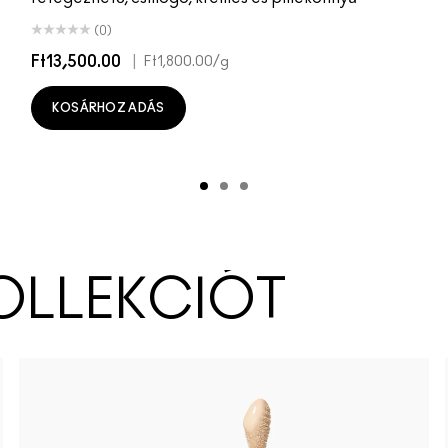
(0)
Ft13,500.00
|
Ft1,800.00
/g
KOSÁRHOZ ADÁS
KOLLEKCIÓT
NW5
NC10
NW10
N11
NC11
NC