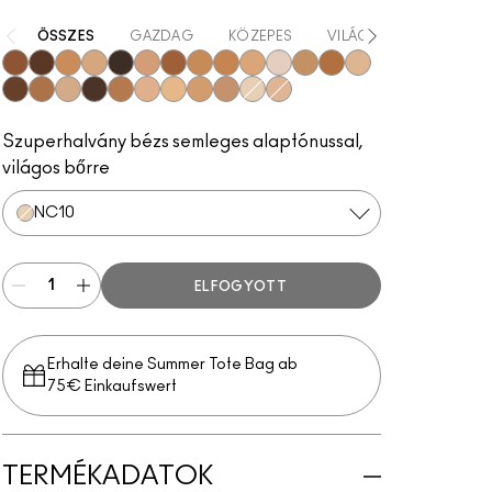
ÖSSZES
GAZDAG
KÖZEPES
VILÁGOS
KÖNNYŰ
NC50
NW55
NC40
NC17.5
NW65
NW20
NW45
NC42
NC44
NW15
NW5
NC37
NC45
NC17
NW50
NW40
NC14.5
NC63
NC30
NW13
NC20
NC25
NW30
NC10
NW11
Szuperhalvány bézs semleges alaptónussal,
világos bőrre
NC10
ELFOGYOTT
Erhalte deine Summer Tote Bag ab
75€ Einkaufswert​
TERMÉKADATOK