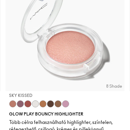
8 Shade
SKY KISSED
Sky Kissed
Sunset Drizzle
Cloud Candy
Wind Chill
Cloudburst
GlowZone
Sepia Skies
Stratus
GLOW PLAY BOUNCY HIGHLIGHTER
Több célra felhasználható highlighter, színtelen,
rétegezhető, csillogó, krémes és pillekönnyű