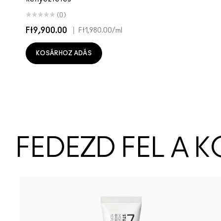
(0)
Ft9,900.00
|
Ft1,980.00
/ml
KOSÁRHOZ ADÁS
FEDEZD FEL A 