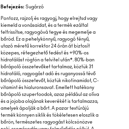
Befejezés:
Sugárzó
Pontozz, rajzolj és ragyogj, hogy elrejtsd vagy
kiemeld a vonásaidat, és a termék ezáltal
felfrissítse, ragyogóvá tegye és megemelje a
bőröd. Ez a pehelykönnyű, ragyogó fényű,
utazó méretű korrektor 24 órán át biztosít
közepes, rétegezhető fedést és +90%-os
hidratálást rögtön a felvitel után*. 80%-ban
bőrápoló összetevőket tartalmaz, köztük 31
hidratáló, ragyogást adó és ruganyossá tévő
bőrápoló összetevőt, köztük nikotinamidot, C-
vitamint és hialuronsavat. Emellett hatékony
bőrápoló szuperfoodok, azaz például az olíva
és a jojoba olajának keverékét is tartalmazza,
amelyek ápolják a bőrt. A pazar textúrájú
termék könnyen siklik és tökéletesen eloszlik a
bőrön, természetes ragyogást kölcsönözve