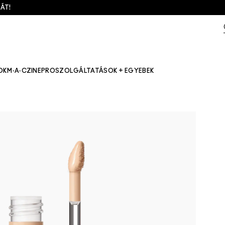
ÁT!
OK
M·A·CZINE
PRO
SZOLGÁLTATÁSOK + EGYEBEK