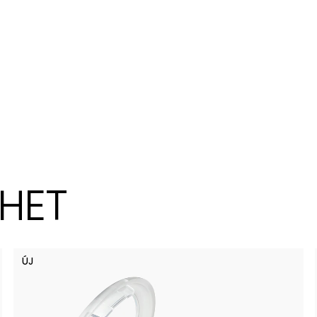
ZHET
ÚJ
Spice It 
Lil Squ
Pi