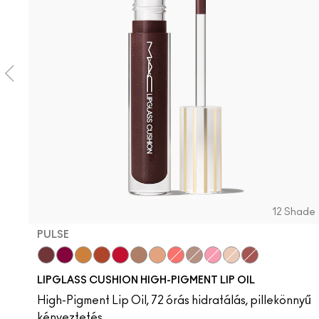
12 Shade
PULSE
Pulse
Grapesicle
Yes!
Carbonated
Tantrum
Malt
Boy Bait
Slippery
Dressed To Dazzle
Yum Yum
Sugarrimmed
Mauvement
LIPGLASS CUSHION HIGH-PIGMENT LIP OIL
High-Pigment Lip Oil, 72 órás hidratálás, pillekönnyű
kényeztetés