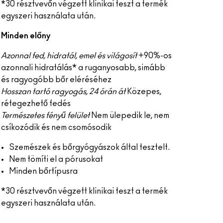
*30 résztvevőn végzett klinikai teszt a termék
egyszeri használata után.
Minden előny
Azonnal fed, hidratál, emel és világosít
+90%-os
azonnali hidratálás* a ruganyosabb, simább
és ragyogóbb bőr eléréséhez
Hosszan tartó ragyogás, 24 órán át
Közepes,
rétegezhető fedés
Természetes fényű felület
Nem ülepedik le, nem
csíkozódik és nem csomósodik
Szemészek és bőrgyógyászok által tesztelt.
Nem tömíti el a pórusokat
Minden bőrtípusra
*30 résztvevőn végzett klinikai teszt a termék
egyszeri használata után.