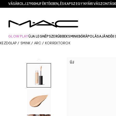
VÁSÁROLJ 27900HUF ÉRTÉKBEN, ÉS KAPSZ EGY NYÁRI VÁSZONTÁSK
GLOW PLAY
ÚJ
A LEGNÉPSZERŰBBEK
SMINK
BŐRÁPOLÁS
AJÁNDÉK
KEZDŐLAP
/
SMINK
/
ARC
/
KORREKTOROK
ÚJ