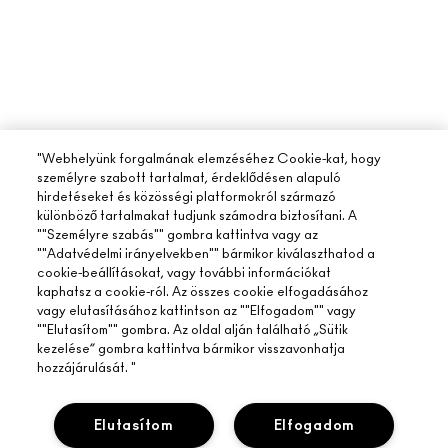
"Webhelyünk forgalmának elemzéséhez Cookie-kat, hogy
személyre szabott tartalmat, érdeklődésen alapuló
hirdetéseket és közösségi platformokról származó
különböző tartalmakat tudjunk számodra biztosítani. A
""Személyre szabás"" gombra kattintva vagy az
""Adatvédelmi irányelvekben"" bármikor kiválaszthatod a
cookie-beállításokat, vagy további információkat
kaphatsz a cookie-ról. Az összes cookie elfogadásához
vagy elutasításához kattintson az ""Elfogadom"" vagy
""Elutasítom"" gombra. Az oldal alján található „Sütik
kezelése” gombra kattintva bármikor visszavonhatja
hozzájárulását. "
Elutasítom
Elfogadom