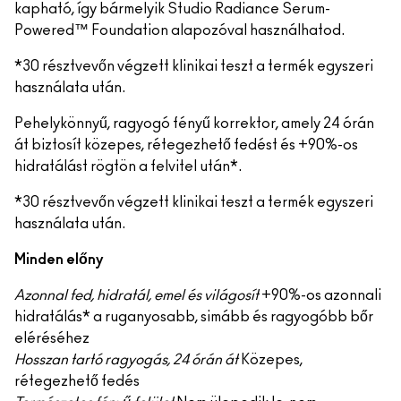
kapható, így bármelyik Studio Radiance Serum-
Powered™ Foundation alapozóval használhatod.
*30 résztvevőn végzett klinikai teszt a termék egyszeri
használata után.
Pehelykönnyű, ragyogó fényű korrektor, amely 24 órán
át biztosít közepes, rétegezhető fedést és +90%-os
hidratálást rögtön a felvitel után*.
*30 résztvevőn végzett klinikai teszt a termék egyszeri
használata után.
Minden előny
Azonnal fed, hidratál, emel és világosít
+90%-os azonnali
hidratálás* a ruganyosabb, simább és ragyogóbb bőr
eléréséhez
Hosszan tartó ragyogás, 24 órán át
Közepes,
rétegezhető fedés