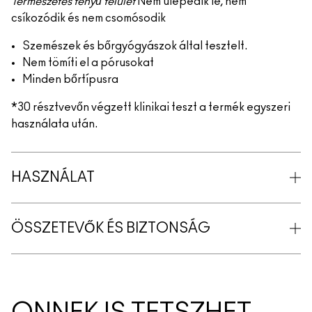
Természetes fényű felület
Nem ülepedik le, nem
csíkozódik és nem csomósodik
Szemészek és bőrgyógyászok által tesztelt.
Nem tömíti el a pórusokat
Minden bőrtípusra
*30 résztvevőn végzett klinikai teszt a termék egyszeri
használata után.
HASZNÁLAT
ÖSSZETEVŐK ÉS BIZTONSÁG