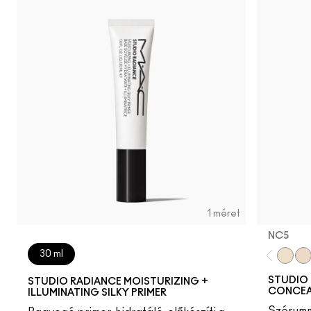
N0
C
1 méret
NC5​
30 ml
NC5​
NW
STUDIO 
STUDIO RADIANCE MOISTURIZING +
CONCEA
ILLUMINATING SILKY PRIMER