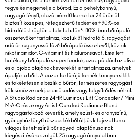
vonásaidat, és a termék ezáltal felfrissítse, ragyogóvá
tegye és megemelje a bőröd. Ez a pehelykönnyű,
ragyogó fényű, utazó méretű korrektor 24 órán át
biztosít közepes, rétegezhető fedést és +90%-os
hidratálást rögtön a felvitel után*. 80%-ban bőrápoló
összetevőket tartalmaz, köztük 31 hidratáló, ragyogást
adó és ruganyossá tévő bőrápoló összetevőt, köztük
nikotinamidot, C-vitamint és hialuronsavat. Emellett
hatékony bőrápoló szuperfoodok, azaz például az olíva
és a jojoba olajának keverékét is tartalmazza, amelyek
ápolják a bőrt. A pazar textúrájú termék könnyen siklik
és tökéletesen eloszlik a bőrön, természetes ragyogást
kölcsönözve neki, csomósodás vagy felgyűrődés nélkül.
A Studio Radiance 24HR Luminous Lift Concealer / Mini
M·A·C része egy Artist-Curated Radiance Blend
ragyogásfokozó keverék, amely ezüst- és aranyszínű,
gyöngyházfényű részecskékből áll, és kifejezetten a
világos és telt színű bőr egyedi alaptónusainak
kiegészítésére szolgál. 25 ragyogó árnyalatban