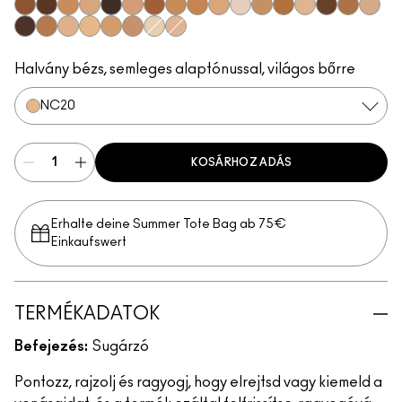
NC50
NW55
NC40
NC17.5
NW65
NW20
NW45
NC42
NC44
NW15
NW5
NC37
NC45
NC17
NW50
NW40
NC14.
NC63
NC30
NW13
NC20
NC25
NW30
NC10
NW11
Halvány bézs, semleges alaptónussal, világos bőrre
NC20
KOSÁRHOZ ADÁS
Erhalte deine Summer Tote Bag ab 75€
Einkaufswert​
TERMÉKADATOK
Befejezés:
Sugárzó
Pontozz, rajzolj és ragyogj, hogy elrejtsd vagy kiemeld a