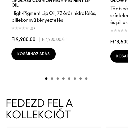
LIPGLASS CUSHION HIGH-PIGMENT LIP
GLOW P
OIL
Több cél
High-Pigment Lip Oil, 72 órás hidratálás,
színtele
pillekönnyű kényeztetés
és pille
(0)
Ft9,900.00
|
Ft1,980.00
/ml
Ft13,50
KOSÁRHOZ ADÁS
KOSÁ
FEDEZD FEL A
KOLLEKCIÓT