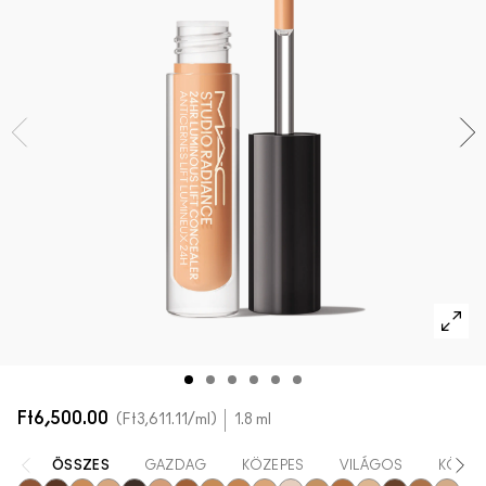
AZ ARCRA VALÓ ÖSSZES TERMÉK
Mini M·A·C
AZ ÖSSZES ECSET
A SZEMRE VALÓ ÖSSZES TERMÉK
Ft6,500.00
Ft3,611.11
/ml
1.8 ml
ÖSSZES
GAZDAG
KÖZEPES
VILÁGOS
KÖNNY