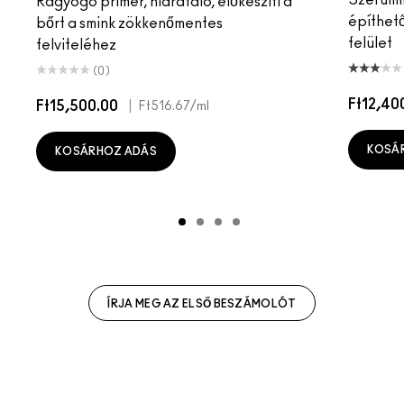
Szérumma
Ragyogó primer, hidratáló, előkészíti a
építhet
bőrt a smink zökkenőmentes
felület
felviteléhez
(0)
Ft12,40
Ft15,500.00
|
Ft516.67
/ml
KOSÁ
KOSÁRHOZ ADÁS
ÍRJA MEG AZ ELSŐ BESZÁMOLÓT