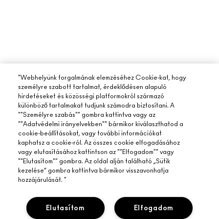
"Webhelyünk forgalmának elemzéséhez Cookie-kat, hogy
személyre szabott tartalmat, érdeklődésen alapuló
hirdetéseket és közösségi platformokról származó
különböző tartalmakat tudjunk számodra biztosítani. A
""Személyre szabás"" gombra kattintva vagy az
""Adatvédelmi irányelvekben"" bármikor kiválaszthatod a
cookie-beállításokat, vagy további információkat
kaphatsz a cookie-ról. Az összes cookie elfogadásához
vagy elutasításához kattintson az ""Elfogadom"" vagy
""Elutasítom"" gombra. Az oldal alján található „Sütik
kezelése” gombra kattintva bármikor visszavonhatja
hozzájárulását. "
Elutasítom
Elfogadom