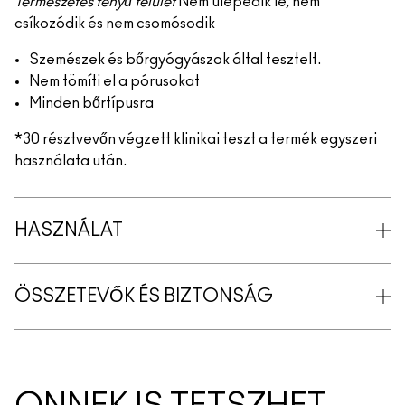
Természetes fényű felület
Nem ülepedik le, nem
csíkozódik és nem csomósodik
Szemészek és bőrgyógyászok által tesztelt.
Nem tömíti el a pórusokat
Minden bőrtípusra
*30 résztvevőn végzett klinikai teszt a termék egyszeri
használata után.
HASZNÁLAT
ÖSSZETEVŐK ÉS BIZTONSÁG