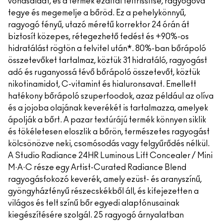
vonásaidat, és a termék ezáltal felfrissítse, ragyogóvá
tegye és megemelje a bőröd. Ez a pehelykönnyű,
ragyogó fényű, utazó méretű korrektor 24 órán át
biztosít közepes, rétegezhető fedést és +90%-os
hidratálást rögtön a felvitel után*. 80%-ban bőrápoló
összetevőket tartalmaz, köztük 31 hidratáló, ragyogást
adó és ruganyossá tévő bőrápoló összetevőt, köztük
nikotinamidot, C-vitamint és hialuronsavat. Emellett
hatékony bőrápoló szuperfoodok, azaz például az olíva
és a jojoba olajának keverékét is tartalmazza, amelyek
ápolják a bőrt. A pazar textúrájú termék könnyen siklik
és tökéletesen eloszlik a bőrön, természetes ragyogást
kölcsönözve neki, csomósodás vagy felgyűrődés nélkül.
A Studio Radiance 24HR Luminous Lift Concealer / Mini
M·A·C része egy Artist-Curated Radiance Blend
ragyogásfokozó keverék, amely ezüst- és aranyszínű,
gyöngyházfényű részecskékből áll, és kifejezetten a
világos és telt színű bőr egyedi alaptónusainak
kiegészítésére szolgál. 25 ragyogó árnyalatban