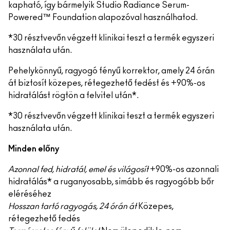
kapható, így bármelyik Studio Radiance Serum-
Powered™ Foundation alapozóval használhatod.
*30 résztvevőn végzett klinikai teszt a termék egyszeri
használata után.
Pehelykönnyű, ragyogó fényű korrektor, amely 24 órán
át biztosít közepes, rétegezhető fedést és +90%-os
hidratálást rögtön a felvitel után*.
*30 résztvevőn végzett klinikai teszt a termék egyszeri
használata után.
Minden előny
Azonnal fed, hidratál, emel és világosít
+90%-os azonnali
hidratálás* a ruganyosabb, simább és ragyogóbb bőr
eléréséhez
Hosszan tartó ragyogás, 24 órán át
Közepes,
rétegezhető fedés