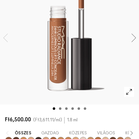
AZ ARCRA VALÓ ÖSSZES TERMÉK
Mini M·A·C
AZ ÖSSZES ECSET
A SZEMRE VALÓ ÖSSZES TERMÉK
Ft6,500.00
Ft3,611.11
/ml
1.8 ml
ÖSSZES
GAZDAG
KÖZEPES
VILÁGOS
KÖNNY