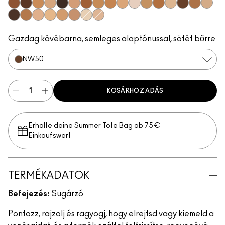
NC50
NW55
NC40
NC17.5
NW65
NW20
NW45
NC42
NC44
NW15
NW5
NC37
NC45
NC17
NW50
NW40
NC14.
NC63
NC30
NW13
NC20
NC25
NW30
NC10
NW11
Gazdag kávébarna, semleges alaptónussal, sötét bőrre
NW50
KOSÁRHOZ ADÁS
Erhalte deine Summer Tote Bag ab 75€
Einkaufswert​
TERMÉKADATOK
Befejezés:
Sugárzó
Pontozz, rajzolj és ragyogj, hogy elrejtsd vagy kiemeld a