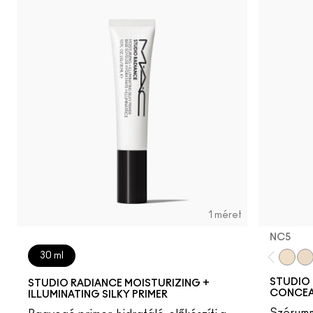
1 méret
NC5​
30 ml
NC5​
NW
STUDIO 
STUDIO RADIANCE MOISTURIZING +
CONCEA
ILLUMINATING SILKY PRIMER