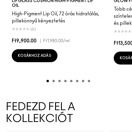
LIPGLASS CUSHION HIGH-PIGMENT LIP
GLOW P
OIL
Több cél
High-Pigment Lip Oil, 72 órás hidratálás,
színtele
pillekönnyű kényeztetés
és pille
(0)
Ft9,900.00
|
Ft1,980.00
/ml
Ft13,50
KOSÁRHOZ ADÁS
KOSÁ
FEDEZD FEL A
KOLLEKCIÓT