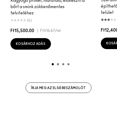
Szérumma
Ragyogó primer, hidratáló, előkészíti a
építhet
bőrt a smink zökkenőmentes
felület
felviteléhez
(0)
Ft12,40
Ft15,500.00
|
Ft516.67
/ml
KOSÁ
KOSÁRHOZ ADÁS
ÍRJA MEG AZ ELSŐ BESZÁMOLÓT